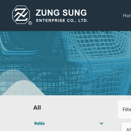
Ho
All
Filt
Relés
A