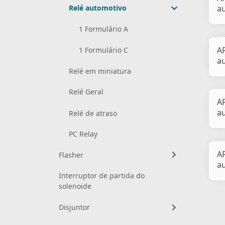
Relé automotivo
a
1 Formulário A
A
1 Formulário C
a
Relé em miniatura
Relé Geral
A
a
Relé de atraso
PC Relay
A
Flasher
a
Interruptor de partida do
solenoide
Disjuntor