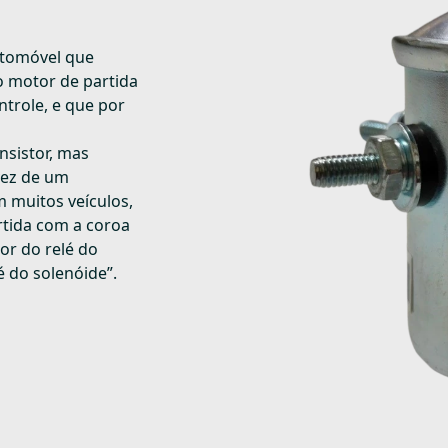
utomóvel que
o motor de partida
trole, e que por
nsistor, mas
vez de um
 muitos veículos,
tida com a coroa
or do relé do
é do solenóide”.