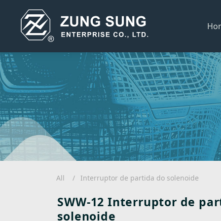
Ho
All
Interruptor de partida do solenoide
SWW-12 Interruptor de par
solenoide