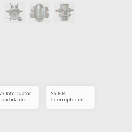
3 Interruptor
SS-804
 partida do
Interruptor de
lenoide
partida do
solenoide