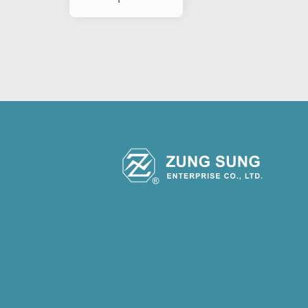
partida do
solenoide