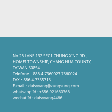
No.26 LANE 132 SEC1 CHUNG XING RD.,
HOMEI TOWNSHIP, CHANG HUA COUNTY,
TAIWAN 50854
Telefone：886-4-7360023.7360024
FAX：886-4-7355713
E-mail：
daisyyang@zungsung.com
whatsapp Id : +886-921660366
wechat Id : daisyyang4466