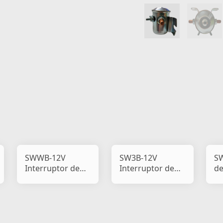
SWWB-12V
SW3B-12V
SW
Interruptor de
Interruptor de
de
partida do
partida do
so
solenoide
solenoide