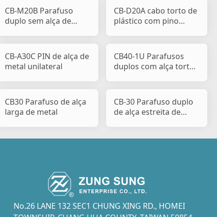
CB-M20B Parafuso
CB-D20A cabo torto de
duplo sem alça de
plástico com pino
metal
único e parafuso úni
CB-A30C PIN de alça de
CB40-1U Parafusos
metal unilateral
duplos com alça torta
de metal
CB30 Parafuso de alça
CB-30 Parafuso duplo
larga de metal
de alça estreita de
metal
No.26 LANE 132 SEC1 CHUNG XING RD., HOMEI