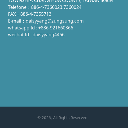
TOWNSHIP, CHANG HUA COUNTY, TAIWAN 50854
Telefone：886-4-7360023.7360024
FAX：886-4-7355713
E-mail：
daisyyang@zungsung.com
whatsapp Id : +886-921660366
wechat Id : daisyyang4466
©
2026
, All Rights Reserved.