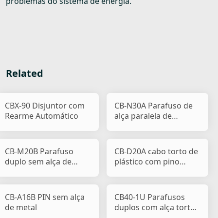
problemas do sistema de energia.
Related
CBX-90 Disjuntor com
CB-N30A Parafuso de
Rearme Automático
alça paralela de
plástico
CB-M20B Parafuso
CB-D20A cabo torto de
duplo sem alça de
plástico com pino
metal
único e parafuso úni
CB-A16B PIN sem alça
CB40-1U Parafusos
de metal
duplos com alça torta
de metal