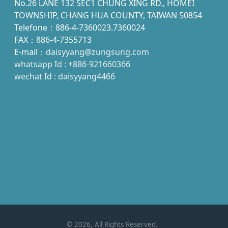
No.26 LANE 132 SEC1 CHUNG XING RD., HOMEI
TOWNSHIP, CHANG HUA COUNTY, TAIWAN 50854
Telefone：886-4-7360023.7360024
FAX：886-4-7355713
E-mail：
daisyyang@zungsung.com
whatsapp Id : +886-921660366
wechat Id : daisyyang4466
©
2026
, All Rights Reserved.