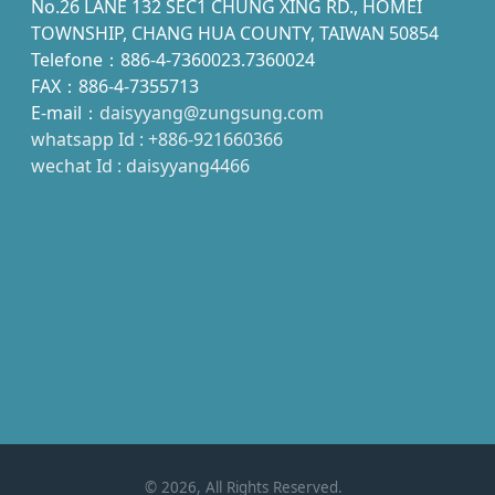
No.26 LANE 132 SEC1 CHUNG XING RD., HOMEI
TOWNSHIP, CHANG HUA COUNTY, TAIWAN 50854
Telefone：886-4-7360023.7360024
FAX：886-4-7355713
E-mail：
daisyyang@zungsung.com
whatsapp Id : +886-921660366
wechat Id : daisyyang4466
©
2026
, All Rights Reserved.