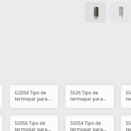
G2054 Tipo de
5526 Tipo de
55
termopar para
termopar para
te
pisca-pisca de
pisca-pisca de
pi
carro e motocicle
carro e
ca
motociclet
mo
550S6 Tipo de
550S4 Tipo de
55
termopar para
termopar para
te