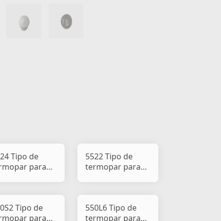
24 Tipo de
5522 Tipo de
rmopar para
termopar para
sca-pisca de
pisca-pisca de
rro e
carro e
tociclet
motociclet
0S2 Tipo de
550L6 Tipo de
rmopar para
termopar para