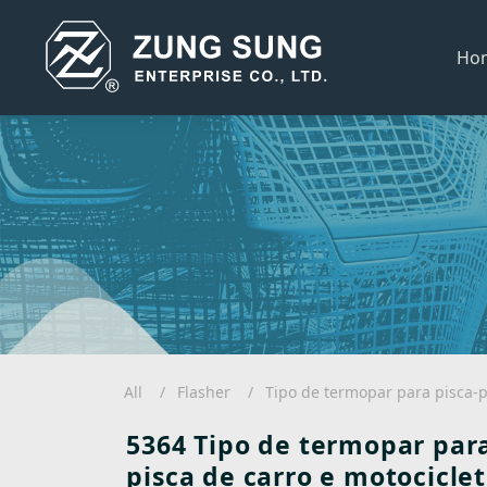
Ho
All
Flasher
Tipo de termopar para pisca-p
5364 Tipo de termopar para
pisca de carro e motociclet