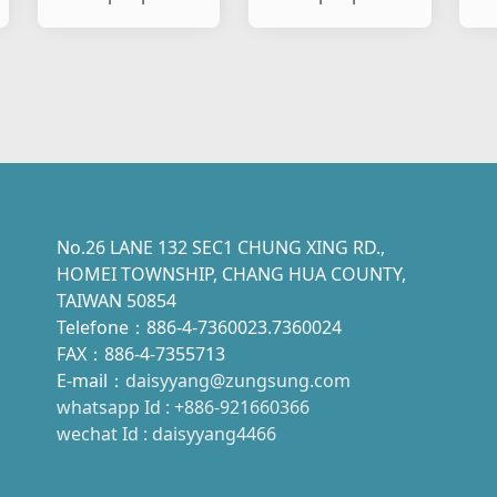
pisca-pisca de
pisca-pisca de
pi
carro e motocicle
carro e motocicle
ca
No.26 LANE 132 SEC1 CHUNG XING RD.,
HOMEI TOWNSHIP, CHANG HUA COUNTY,
TAIWAN 50854
Telefone：886-4-7360023.7360024
FAX：886-4-7355713
E-mail：
daisyyang@zungsung.com
whatsapp Id : +886-921660366
wechat Id : daisyyang4466