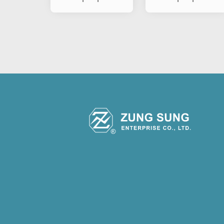
pisca-pisca de
pisca-pisca de
carro e
carro e
motociclet
motociclet