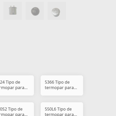
24 Tipo de
5366 Tipo de
rmopar para
termopar para
sca-pisca de
pisca-pisca de
rro e
carro e
tociclet
motociclet
0S2 Tipo de
550L6 Tipo de
rmopar para
termopar para