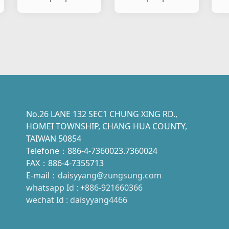
pisca-pisca de
pisca-pisca de
pi
carro e motocicle
carro e motocicle
ca
No.26 LANE 132 SEC1 CHUNG XING RD.,
HOMEI TOWNSHIP, CHANG HUA COUNTY,
TAIWAN 50854
Telefone：886-4-7360023.7360024
FAX：886-4-7355713
E-mail：
daisyyang@zungsung.com
whatsapp Id : +886-921660366
wechat Id : daisyyang4466