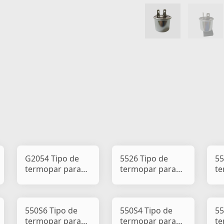
G2054 Tipo de
5526 Tipo de
55
termopar para
termopar para
te
pisca-pisca de
pisca-pisca de
pi
carro e motocicle
carro e
ca
motociclet
mo
550S6 Tipo de
550S4 Tipo de
55
termopar para
termopar para
te