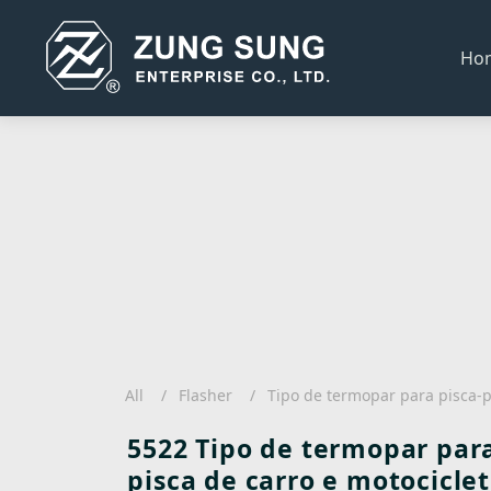
Ho
All
Flasher
Tipo de termopar para pisca-p
5522 Tipo de termopar para
pisca de carro e motociclet