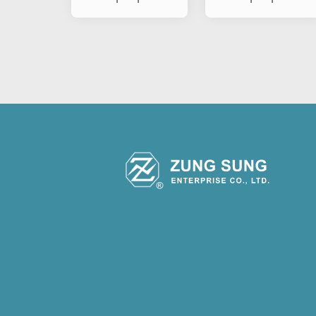
pisca-pisca de
pisca-pisca de
carro e
carro e
motociclet
motociclet